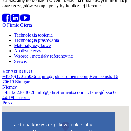
Zapraszamy do kontaktu w celu uzyskania dodatkowych informacji
oraz szczegółów zakupu prasy hydraulicznej Hercules.
O Firmie
Oferta
Technologia topienia
Technologia prasowania
Materiały użytkowe
Analiza cieczy
Wzorce i materiały referencyjne
Serwis
Kontakt
RODO
+49 (0)172 2603612
info@pdinstruments.com
Bernsteinstr. 16
70619 Stuttgart
Niemcy
+48 32 230 30 28
info@pdinstruments.com
ul.Tarnogórska 6
44-180 Toszek
Polska
Ta strona korzysta z plików cookie, aby