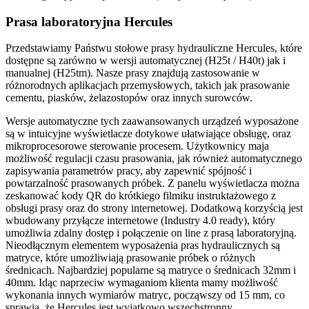
Prasa laboratoryjna Hercules
Przedstawiamy Państwu stołowe prasy hydrauliczne Hercules, które
dostępne są zarówno w wersji automatycznej (H25t / H40t) jak i
manualnej (H25tm). Nasze prasy znajdują zastosowanie w
różnorodnych aplikacjach przemysłowych, takich jak prasowanie
cementu, piasków, żelazostopów oraz innych surowców.
Wersje automatyczne tych zaawansowanych urządzeń wyposażone
są w intuicyjne wyświetlacze dotykowe ułatwiające obsługę, oraz
mikroprocesorowe sterowanie procesem. Użytkownicy maja
możliwość regulacji czasu prasowania, jak również automatycznego
zapisywania parametrów pracy, aby zapewnić spójność i
powtarzalność prasowanych próbek. Z panelu wyświetlacza można
zeskanować kody QR do krótkiego filmiku instruktażowego z
obsługi prasy oraz do strony internetowej. Dodatkową korzyścią jest
wbudowany przyłącze internetowe (Industry 4.0 ready), który
umożliwia zdalny dostęp i połączenie on line z prasą laboratoryjną.
Nieodłącznym elementem wyposażenia pras hydraulicznych są
matryce, które umożliwiają prasowanie próbek o różnych
średnicach. Najbardziej popularne są matryce o średnicach 32mm i
40mm. Idąc naprzeciw wymaganiom klienta mamy możliwość
wykonania innych wymiarów matryc, począwszy od 15 mm, co
sprawia, że Hercules jest wyjątkowo wszechstronny.