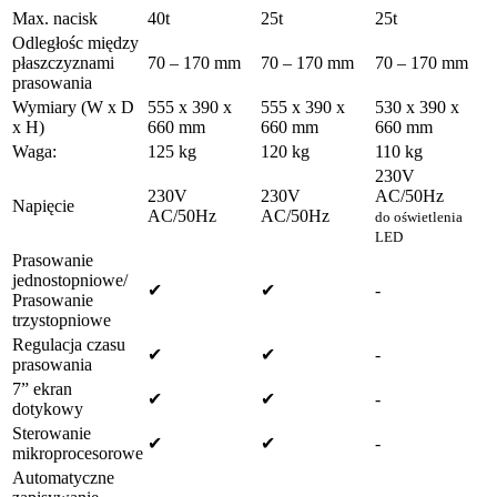
Max. nacisk
40t
25t
25t
Odległośc między
płaszczyznami
70 – 170 mm
70 – 170 mm
70 – 170 mm
prasowania
Wymiary (W x D
555 x 390 x
555 x 390 x
530 x 390 x
x H)
660 mm
660 mm
660 mm
Waga:
125 kg
120 kg
110 kg
230V
230V
230V
AC/50Hz
Napięcie
AC/50Hz
AC/50Hz
do oświetlenia
LED
Prasowanie
jednostopniowe/
✔
✔
-
Prasowanie
trzystopniowe
Regulacja czasu
✔
✔
-
prasowania
7” ekran
✔
✔
-
dotykowy
Sterowanie
✔
✔
-
mikroprocesorowe
Automatyczne